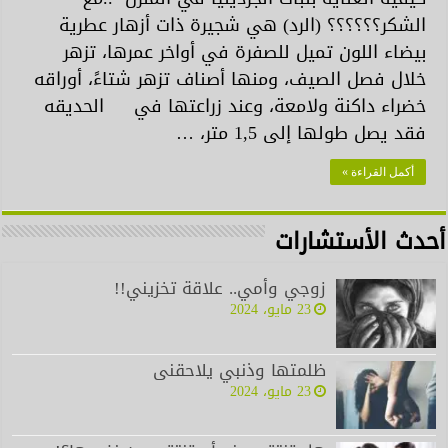
الشكر؟؟؟؟؟؟ (الرد) هي شجيرة ذات أزهار عطرية
بيضاء اللون تميل للصفرة في أواخر عمرها، تزهر
خلال فصل الصيف، ومنها أصناف تزهر شتاءً، أوراقه
خضراء داكنة ولامعة، وعند زراعتها في الحديقه
فقد يصل طولها إلى 1,5 متر، …
أكمل القراءة »
أحدث الأستشارات
زوجي وأمي.. علاقة تخزيني!!
23 مايو، 2024
ظلمتها وذنبي يلاحقنى
23 مايو، 2024