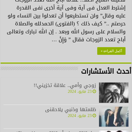
إشترط العدل فى آية وفى آية أخرى نفى القدرة
عليه وقال” ولن تستطيعوا أن تعدلوا بين النساء ولو
حرصتم ..” كيف ذلك ؟ (الفتوى) الحمدلله والصلاة
والسلام على رسول الله وبعد . إن الله تبارك وتعالى
أباح تعدد الزوجات فقال ” وَإِنْ …
أكمل القراءة »
أحدث الأستشارات
زوجي وأمي.. علاقة تخزيني!!
23 مايو، 2024
ظلمتها وذنبي يلاحقنى
23 مايو، 2024