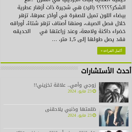
الشكر؟؟؟؟؟؟ (الرد) هي شجيرة ذات أزهار عطرية
بيضاء اللون تميل للصفرة في أواخر عمرها، تزهر
خلال فصل الصيف، ومنها أصناف تزهر شتاءً، أوراقه
خضراء داكنة ولامعة، وعند زراعتها في الحديقه
فقد يصل طولها إلى 1,5 متر، …
أكمل القراءة »
أحدث الأستشارات
زوجي وأمي.. علاقة تخزيني!!
23 مايو، 2024
ظلمتها وذنبي يلاحقنى
23 مايو، 2024