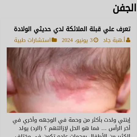
الجفن
تعرف علي قبلة الملائكة لدي حديثي الولادة
أ.هبة جاد
3 يونيو، 2024
استشارات طبية
إبنتي ولدت بأكثر من وحمة في الوجهه وأخري في
أخر الرأس … فما هو الحل لإزالتهم ؟ (الرد) يولد
الكثير من الأطفال بوحمات عاده تكون في مختلف