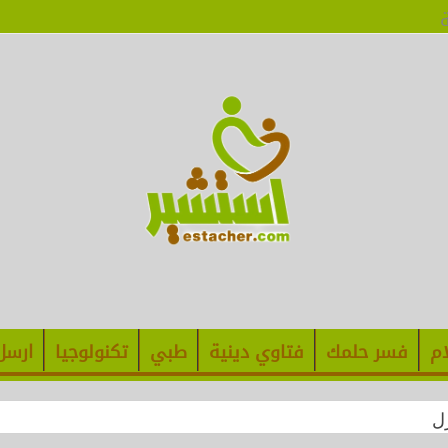
ام
فسر حلمك
فتاوي دينية
طبي
تكنولوجيا
ارسل
زل