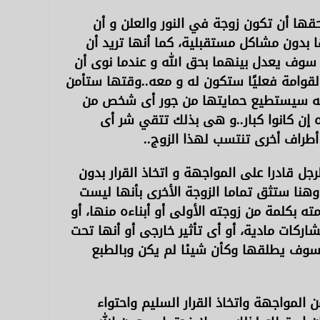
حقها أن تكون زوجة في النور والعلن و أن
بدون مشاكل مستقبلية، كما أنها تريد أن
 سوف يعدل بينهما بحق الله و عندما نوى أن
القوامة فعليًا ستكون له و معه..وقتها ستأمن
ه سيستطيع حمايتها من جور أى شخص من
ه إن كانوا كبار..و هى بذلك تتقي شر أى
أطراف أخرى تنتسب لهذا الزوج..
لرجل قادرا على المواجهة و اتخاذ القرار بدون
وهنا ستثق تماما الزوجة الأخرى بأنها ليست
ه بكلمة من زوجته الأولى أو أبناءه منها، أو
اركات مادية، أو أى تأثير خارجى أو أنها تحت
فسوف يطلقها وكأن شيئا لم يكن وبالطبع
 المواجهة واتخاذ القرار السليم واحتواء