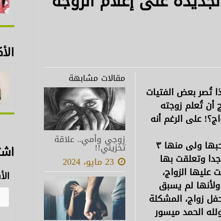
لجديدة على إعلام الزوجة
الأك
مقالات مشابهة
 تُصر بعض الفتيات
أن تُعلم زوجته
اج؟! على الرغم أنه
زوجي وأمي.. علاقة
فأنا مثلا متزوج من زوجة محترمة أحبها ولى منها ٣
تخزيني!!
اشت
جدا وتعلقت بها
23 مايو، 2024
 عليها الزواج،
الأ
ولأنها لم يسبق
حفل زواج، المشكلة
لله الحمد ميسور