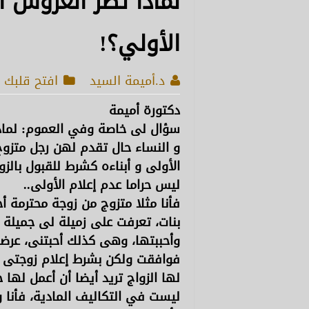
لماذا تُصر العروس ا
الأولي؟!
د.أميمة السيد
افتح قلبك
دكتورة أميمة
سؤال لى خاصة وفي العموم: لماذا
و النساء حال تقدم لهن رجل متزوج 
الأولى و أبناءه كشرط للقبول بالزو
ليس حراما عدم إعلام الأولى..
بنات، تعرفت على زميلة لى جميلة 
وأحببتها، وهى كذلك أحبتنى، عرضت
فوافقت ولكن بشرط إعلام زوجتى 
لها الزواج تريد أيضا أن أعمل لها 
ليست في التكاليف المادية، فأنا و