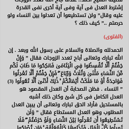
إشترط العدل فى آية وفى آية أخرى نفى القدرة
عليه وقال” ولن تستطيعوا أن تعدلوا بين النساء ولو
حرصتم ..” كيف ذلك ؟
(الفتوى)
الحمدلله والصلاة والسلام على رسول الله وبعد . إن
الله تبارك وتعالى أباح تعدد الزوجات فقال ” وَإِنْ
خِفْتُمْ أَلَّا تُقْسِطُوا فِي الْيَتَامَىٰ فَانكِحُوا مَا طَابَ لَكُم
مِّنَ النِّسَاءِ مَثْنَىٰ وَثُلَاثَ وَرُبَاعَ ۖ فَإِنْ خِفْتُمْ أَلَّا تَعْدِلُوا
فَوَاحِدَةً أَوْ مَا مَلَكَتْ أَيْمَانُكُمْ ۚ ذَٰلِكَ أَدْنَىٰ أَلَّا تَعُولُوا (3)
” النساء . فظن الصحابة أن العدل المقصود هو
العدل الكامل فى كل شئ وكان ذلك أشبه
بالمستحيل فأراد الحق تبارك وتعالى أن يبين العدل
المطلوب وهو العدل المستطاع فقال ” وَلَن
تَسْتَطِيعُوا أَن تَعْدِلُوا بَيْنَ النِّسَاءِ وَلَوْ حَرَصْتُمْ ۖ فَلَا
تَمِيلُوا كُلَّ الْمَيْلِ فَتَذَرُوهَا كَالْمُعَلَّقَةِ ۚ وَإِن تُصْلِحُوا