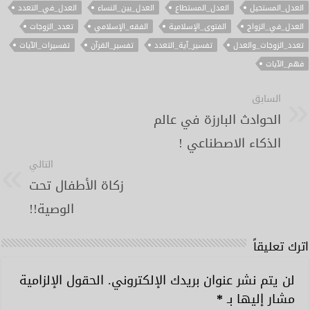
العدل_المستحيل
العدل_المستطاع
العدل_بين_النساء
العدل_في_التعدد
العدل_في_الزواج
الفتوى_الإسلامية
الفقه_الإسلامي
تعدد_الزوجات
تعدد_الزوجات_والعدل
تفسير_آية_التعدد
تفسير_القرآن
تفسيرات_الآيات
فهم_الآيات
السابق
الحوادث البارزة في عالم
الذكاء الاصطناعي !
التالي
زكاة الأطفال تحت
الوصية!!
اترك تعليقاً
لن يتم نشر عنوان بريدك الإلكتروني.
الحقول الإلزامية
مشار إليها بـ
*