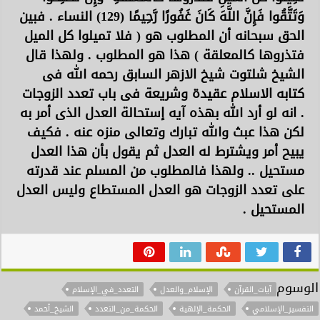
وَتَتَّقُوا فَإِنَّ اللَّهَ كَانَ غَفُورًا رَّحِيمًا (129) النساء . فبين
الحق سبحانه أن المطلوب هو ( فلا تميلوا كل الميل
فتذروها كالمعلقة ) هذا هو المطلوب . ولهذا قال
الشيخ شلتوت شيخ الازهر السابق رحمه الله فى
كتابه الاسلام عقيدة وشريعة فى باب تعدد الزوجات
. انه لو أرد الله بهذه آيه إستحالة العدل الذى أمر به
لكن هذا عبث والله تبارك وتعالى منزه عنه . فكيف
يبيح أمر ويشترط له العدل ثم يقول بأن هذا العدل
مستحيل .. ولهذا فالمطلوب من المسلم عند قدرته
على تعدد الزوجات هو العدل المستطاع وليس العدل
المستحيل .
الوسوم
آيات_القرآن
الإسلام_والعدل
التعدد_في_الإسلام
التفسير_الإسلامي
الحكمة_الإلهية
الحكمة_من_التعدد
الشيخ_أحمد